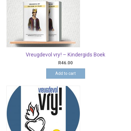
Vreugdevol vry! – Kindergids Boek
R
46.00
Add to cart