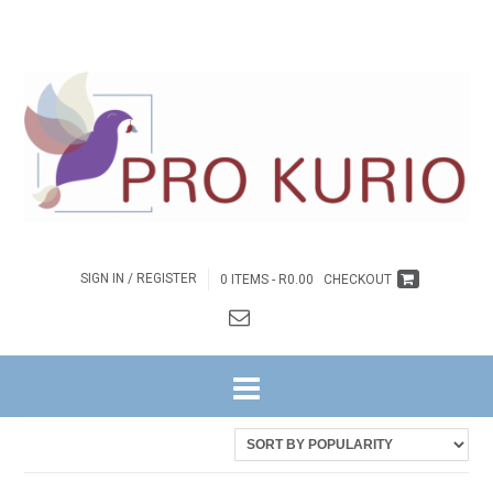
SIGN IN / REGISTER
0 ITEMS -
R
0.00
CHECKOUT
HOME
/ PRODUCTS TAGGED “JOYFUL FREE!”
Sorted
Showing all 7 results
by
latest