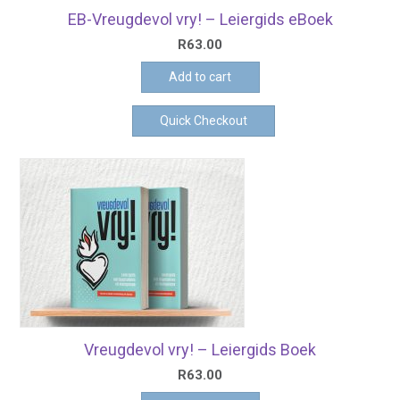
EB-Vreugdevol vry! – Leiergids eBoek
R
63.00
Add to cart
Quick Checkout
Vreugdevol vry! – Leiergids Boek
R
63.00