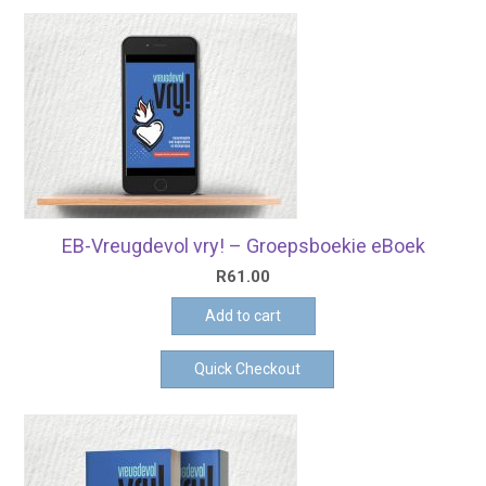
EB-Vreugdevol vry! – Groepsboekie eBoek
R
61.00
Add to cart
Quick Checkout