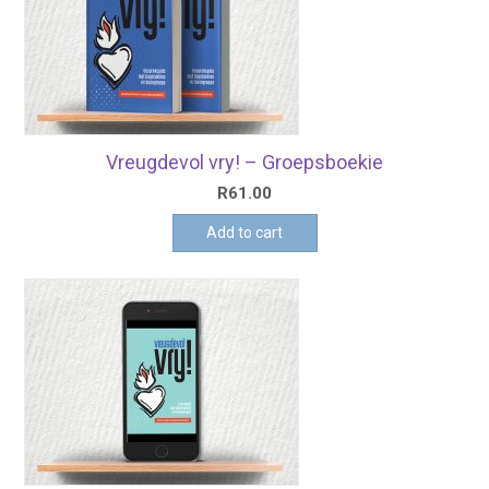
Vreugdevol vry! – Groepsboekie
R
61.00
Add to cart