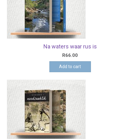
Na waters waar rus is
R
66.00
Add to cart