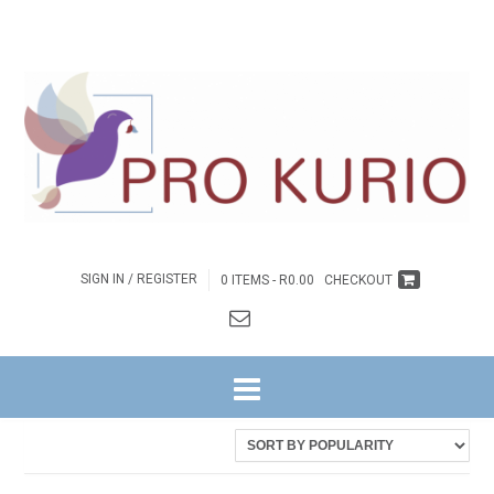
SIGN IN / REGISTER
0 ITEMS -
R
0.00
CHECKOUT
HOME
/ PRODUCTS TAGGED “DS DEON LOOTS”
Sorted
Showing all 8 results
by
latest