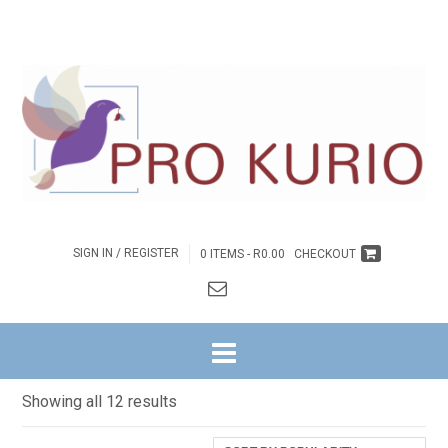
SIGN IN / REGISTER
0 ITEMS -
R
0.00
CHECKOUT
HOME
/ DISSIPELSKAP
Dissipelskap
Sorted
Showing all 12 results
by