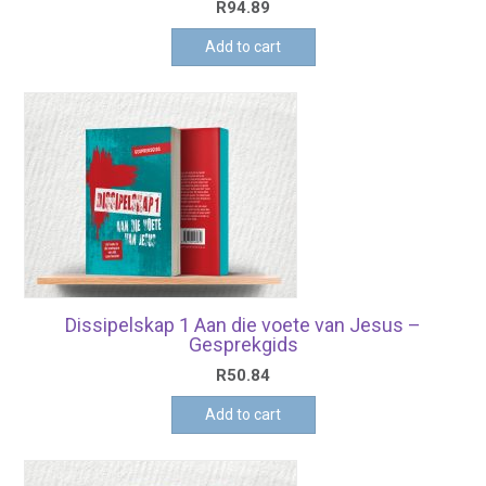
R
94.89
Add to cart
Dissipelskap 1 Aan die voete van Jesus –
Gesprekgids
R
50.84
Add to cart