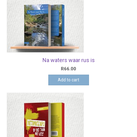
Na waters waar rus is
R
66.00
Add to cart