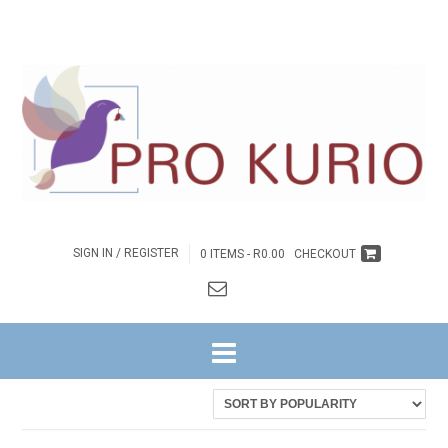
SIGN IN / REGISTER
0 ITEMS -
R
0.00
CHECKOUT
HOME
/ PRODUCTS TAGGED “DR JOHAN PIENAAR”
Sorted
Showing all 4 results
by
latest