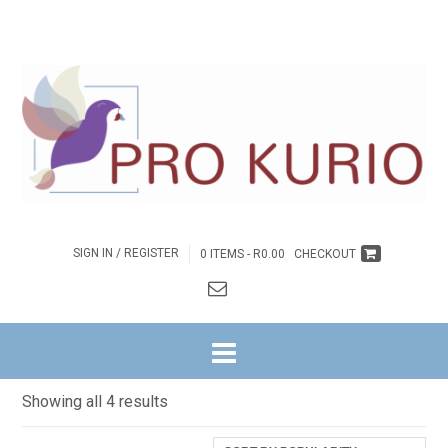
SIGN IN / REGISTER
0 ITEMS -
R
0.00
CHECKOUT
HOME
/
BYBELSTUDIES
/ ONS IS 'N GEMEENTE WAT ...
ONS IS ‘N GEMEENTE WAT …
Sorted
Showing all 4 results
by