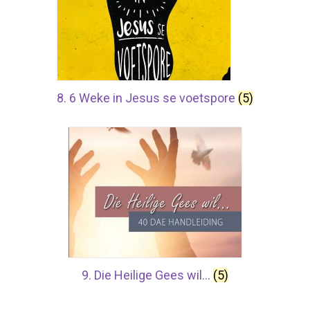
8. 6 Weke in Jesus se voetspore
(5)
9. Die Heilige Gees wil…
(5)