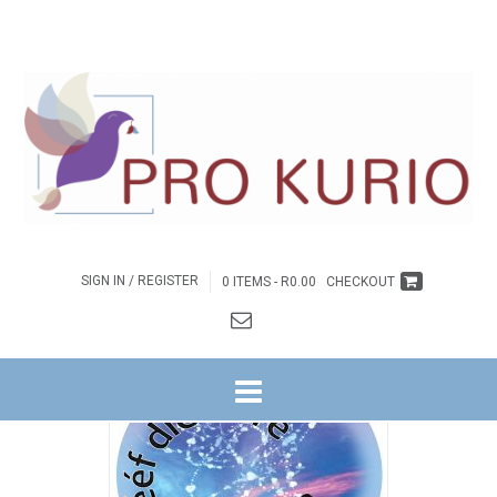
SIGN IN / REGISTER
0 ITEMS -
R
0.00
CHECKOUT
HOME
/
BYBELSTUDIES
/
NG WITRIVIER
/ HEILIGE GEES REEKS
NG WITRIVIER HEILIGE GEES REEKS