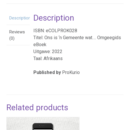
-
eBoek
Description
quantity
Description
ISBN: eCOLPROK028
Reviews
Titel: Ons is ‘n Gemeente wat…. Omgeegids
(0)
eBoek
Uitgawe: 2022
Taal: Afrikaans
Published by
ProKurio
Related products