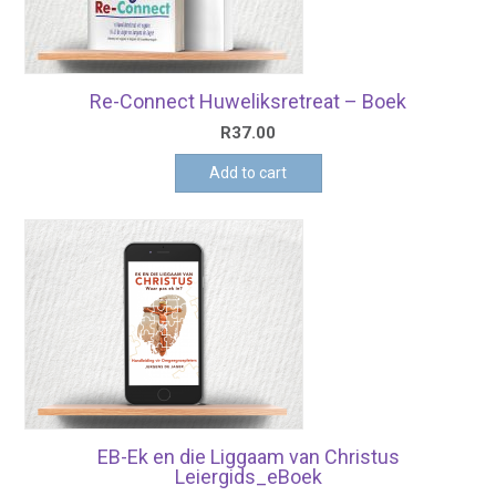
Re-Connect Huweliksretreat – Boek
R
37.00
Add to cart
EB-Ek en die Liggaam van Christus
Leiergids_eBoek