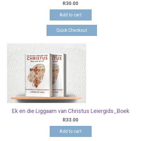
R
30.00
Add to cart
Quick Checkout
Ek en die Liggaam van Christus Leiergids_Boek
R
33.00
Add to cart