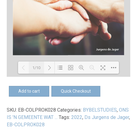
1/10
Loading PDF 100% ...
EB-
Add to cart
Quick Checkout
Ons
is
SKU:
EB-COLPROK028
Categories:
BYBELSTUDIES
,
ONS
'n
IS 'N GEMEENTE WAT ...
Tags:
2022
,
Ds Jurgens de Jager
,
Gemeente
EB-COLPROK028
wat....
Omgeegids