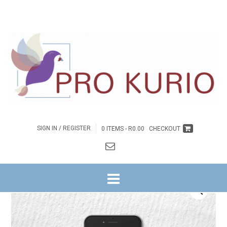
SIGN IN / REGISTER
0 ITEMS -
R
0.00
CHECKOUT
HOME
/
BYBELSTUDIES
/
ONS IS 'N GEMEENTE WAT ...
/ EB-ONS IS ‘N
GEMEENTE WAT…. OMGEEGIDS – EBOEK