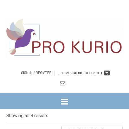
SIGN IN / REGISTER
0 ITEMS -
R
0.00
CHECKOUT
HOME
/ GEBED
GEBED
Sorted
Showing all 8 results
by