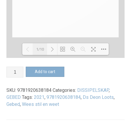
1/10
Loading PDF 26% ...
Wees
Add to cart
stil
en
SKU:
9781920638184
Categories:
DISSIPELSKAP
,
weet
GEBED
Tags:
2021
,
9781920638184
,
Ds Deon Loots
,
-
Gebed
,
Wees stil en weet
Boek
quantity