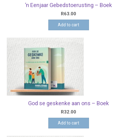
’n Eenjaar Gebedstoerusting – Boek
R
63.00
Add to cart
God se geskenke aan ons – Boek
R
32.00
Add to cart