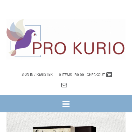
SIGN IN / REGISTER
0 ITEMS -
R
0.00
CHECKOUT
HOME
/
DISSIPELSKAP
/ WEES STIL EN WEET – BOEK