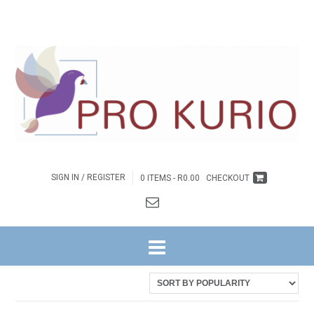
SIGN IN / REGISTER
0 ITEMS -
R
0.00
CHECKOUT
HOME
/ PRODUCTS TAGGED “SKRYWER”
Sorted
Showing 1–16 of 32 results
by
latest