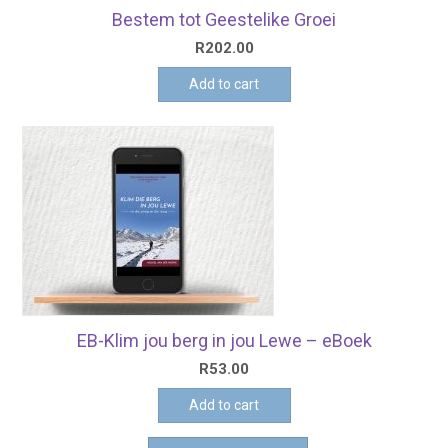
Bestem tot Geestelike Groei
R
202.00
Add to cart
EB-Klim jou berg in jou Lewe – eBoek
R
53.00
Add to cart