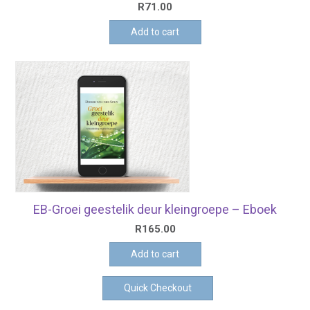
R
71.00
Add to cart
EB-Groei geestelik deur kleingroepe – Eboek
R
165.00
Add to cart
Quick Checkout