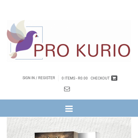
SIGN IN / REGISTER
0 ITEMS -
R
0.00
CHECKOUT
HOME
/
BYBELSTUDIES
/
1 & 2 SAMUEL BYBELSTUDIES
/ 1 & 2 SAMUEL