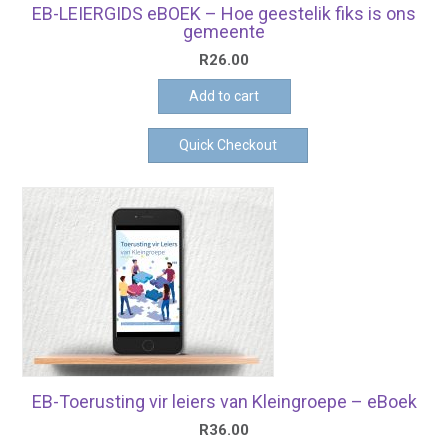
EB-LEIERGIDS eBOEK – Hoe geestelik fiks is ons
gemeente
R
26.00
Add to cart
Quick Checkout
EB-Toerusting vir leiers van Kleingroepe – eBoek
R
36.00