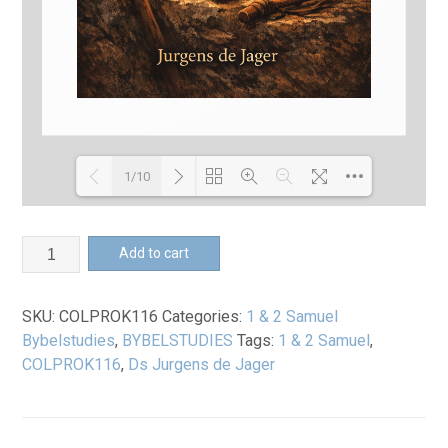
1/10
Loading PDF 45% ...
1
Add to cart
&
2
SKU:
COLPROK116
Categories:
1 & 2 Samuel
Samuel
Bybelstudies
,
BYBELSTUDIES
Tags:
1 & 2 Samuel
,
quantity
COLPROK116
,
Ds Jurgens de Jager