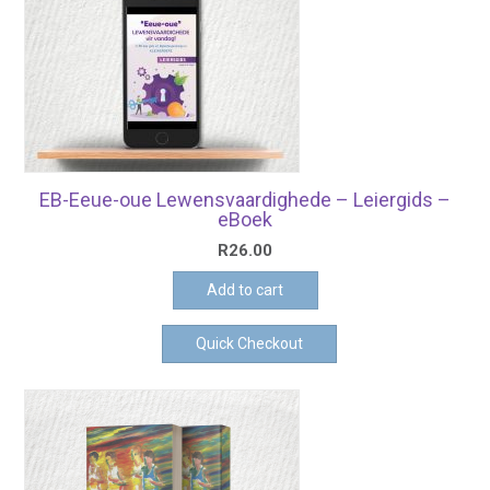
EB-Eeue-oue Lewensvaardighede – Leiergids –
eBoek
R
26.00
Add to cart
Quick Checkout