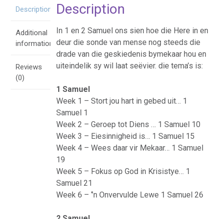
Description
Description
In 1 en 2 Samuel ons sien hoe die Here in en
Additional
deur die sonde van mense nog steeds die
information
drade van die geskiedenis bymekaar hou en
uiteindelik sy wil laat seëvier. die tema’s is:
Reviews
(0)
1 Samuel
Week 1 – Stort jou hart in gebed uit… 1
Samuel 1
Week 2 – Geroep tot Diens … 1 Samuel 10
Week 3 – Eiesinnigheid is… 1 Samuel 15
Week 4 – Wees daar vir Mekaar… 1 Samuel
19
Week 5 – Fokus op God in Krisistye… 1
Samuel 21
Week 6 – ‘’n Onvervulde Lewe 1 Samuel 26
2 Samuel