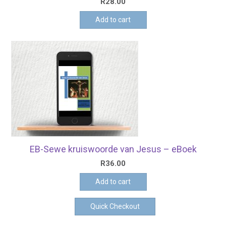
R
28.00
Add to cart
EB-Sewe kruiswoorde van Jesus – eBoek
R
36.00
Add to cart
Quick Checkout