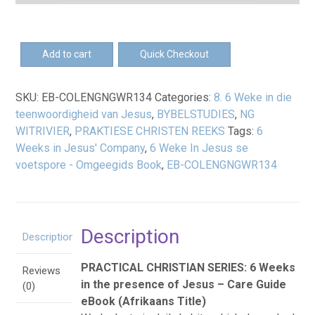
Loading PDF 114% ...
EB-
Add to cart
Quick Checkout
6
Weke
SKU:
EB-COLENGNGWR134
Categories:
8. 6 Weke in die
in
teenwoordigheid van Jesus
,
BYBELSTUDIES
,
NG
die
WITRIVIER
,
PRAKTIESE CHRISTEN REEKS
Tags:
6
teenwoordigheid
Weeks in Jesus' Company
,
6 Weke In Jesus se
van
voetspore - Omgeegids Book
,
EB-COLENGNGWR134
Jesus
-
Omgeegids
eBoek
Description
quantity
Description
PRACTICAL CHRISTIAN SERIES: 6 Weeks
Reviews
in the presence of Jesus – Care Guide
(0)
eBook (Afrikaans Title)