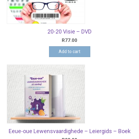
20-20 Visie – DVD
R
77.00
Add to cart
Eeue-oue Lewensvaardighede – Leiergids – Boek