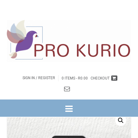
SIGN IN / REGISTER
0 ITEMS -
R
0.00
CHECKOUT
HOME
/
BYBELSTUDIES
/
NG WITRIVIER
/
PRAKTIESE CHRISTEN REEKS
/
8. 6
WEKE IN DIE TEENWOORDIGHEID VAN JESUS
/ EB-6 WEKE IN DIE
TEENWOORDIGHEID VAN JESUS – OMGEEGIDS EBOEK