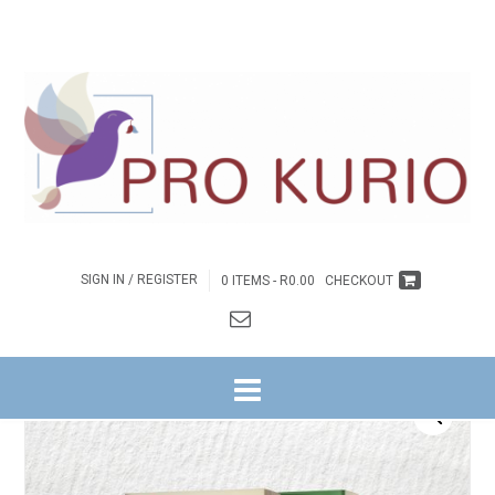
SIGN IN / REGISTER
0 ITEMS -
R
0.00
CHECKOUT
HOME
/
BYBELSTUDIES
/
NG NOOITGEDACHT
/ ’N EENJAAR
GEBEDSTOERUSTING – BOEK