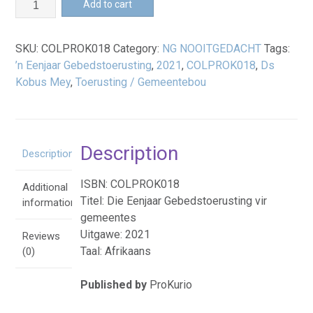
Add to cart
Eenjaar
Gebedstoerusting
SKU:
COLPROK018
Category:
NG NOOITGEDACHT
Tags:
-
’n Eenjaar Gebedstoerusting
,
2021
,
COLPROK018
,
Ds
Boek
Kobus Mey
,
Toerusting / Gemeentebou
quantity
Description
Description
ISBN: COLPROK018
Additional
Titel: Die Eenjaar Gebedstoerusting vir
information
gemeentes
Uitgawe: 2021
Reviews
Taal: Afrikaans
(0)
Published by
ProKurio