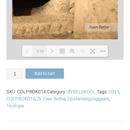
1/10
Loading PDF 100% ...
Opstandingsliggaam
Add to cart
-
Boek
SKU:
COLPROK014
Category:
BYBELSKOOL
Tags:
2021
,
quantity
COLPROK014
,
Dr Faan Botha
,
Opstandingsliggaam
,
Teologie