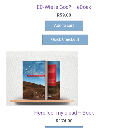
EB-Wie is God? – eBoek
R
59.00
Add to cart
Quick Checkout
Here leer my u pad – Boek
R
174.00