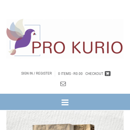
SIGN IN / REGISTER
0 ITEMS -
R
0.00
CHECKOUT
HOME
/
BYBELSKOOL
/ OPSTANDINGSLIGGAAM – BOEK