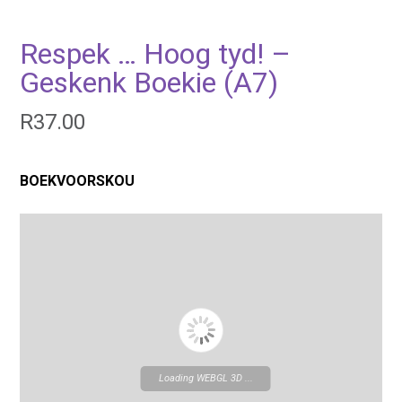
Respek … Hoog tyd! –
Geskenk Boekie (A7)
R
37.00
BOEKVOORSKOU
Loading WEBGL 3D ...