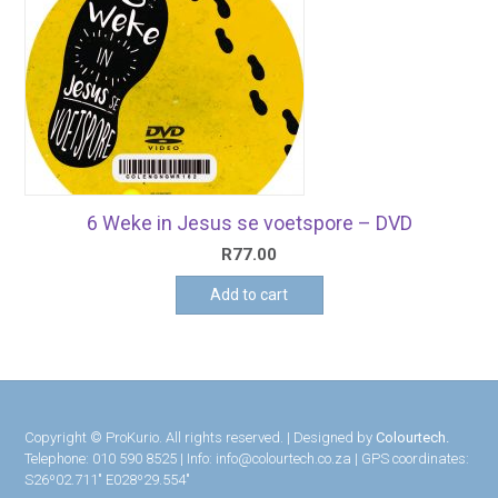
6 Weke in Jesus se voetspore – DVD
R
77.00
Add to cart
Copyright © ProKurio. All rights reserved. | Designed by
Colourtech.
Telephone: 010 590 8525 | Info: info@colourtech.co.za | GPS coordinates:
S26º02.711″ E028º29.554″