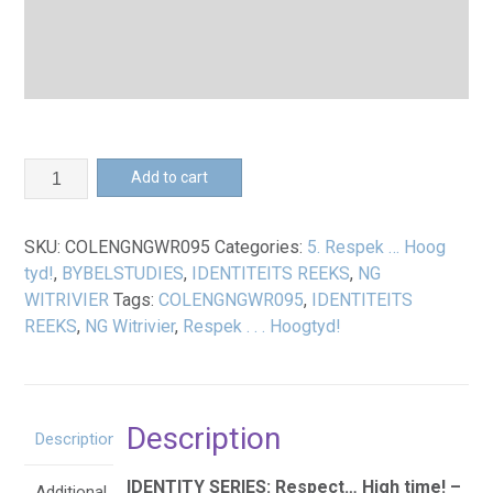
Respek
Add to cart
...
Hoog
SKU:
COLENGNGWR095
Categories:
5. Respek … Hoog
tyd!
tyd!
,
BYBELSTUDIES
,
IDENTITEITS REEKS
,
NG
-
WITRIVIER
Tags:
COLENGNGWR095
,
IDENTITEITS
Geskenk
REEKS
,
NG Witrivier
,
Respek . . . Hoogtyd!
Boekie
(A7)
quantity
Description
Description
IDENTITY SERIES: Respect… High time! –
Additional