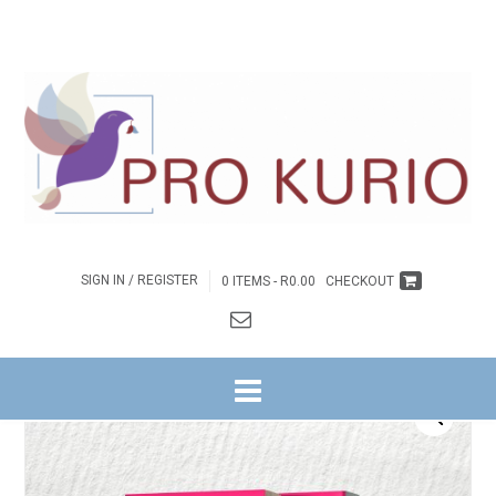
SIGN IN / REGISTER
0 ITEMS -
R
0.00
CHECKOUT
HOME
/
BYBELSTUDIES
/
NG WITRIVIER
/
IDENTITEITS REEKS
/
5. RESPEK …
HOOG TYD!
/ RESPEK … HOOG TYD! – GESKENK BOEKIE (A7)