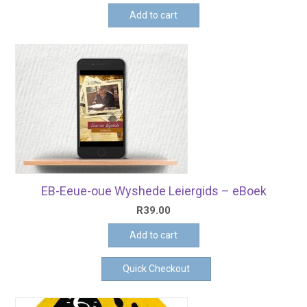
Add to cart
EB-Eeue-oue Wyshede Leiergids – eBoek
R
39.00
Add to cart
Quick Checkout