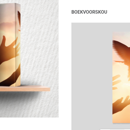
BOEKVOORSKOU
COLPROK040_Manuskrip_cover
OLPROK040_Geesvervuld - dr
uillaume Smit_A5_COL_B[1-256]