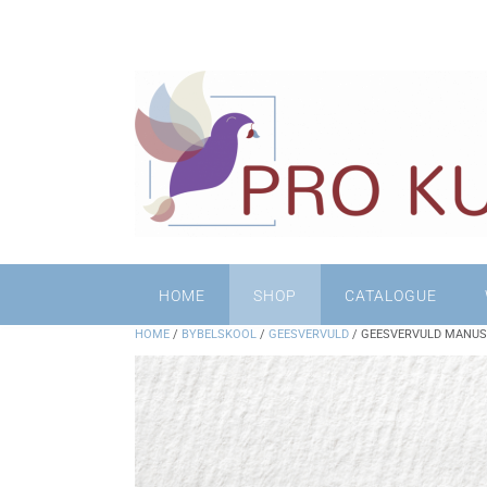
HOME
SHOP
CATALOGUE
HOME
/
BYBELSKOOL
/
GEESVERVULD
/ GEESVERVULD MANUSK