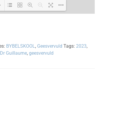
Loading PDF 100% ...
es:
BYBELSKOOL
,
Geesvervuld
Tags:
2023
,
Dr Guillaume
,
geesvervuld