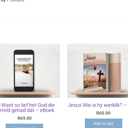
-Want so lief het God die
Jesus Wie is hy werklik? –
reld gehad dat – eBoek
R
60.00
R
69.00
Add to cart