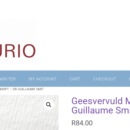
WRITER
MY ACCOUNT
CART
CHECKOUT
RIPT – DR GUILLAUME SMIT
Geesvervuld M
Guillaume Smi
R
84.00