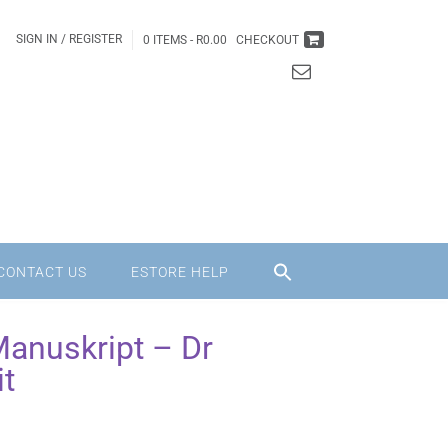
SIGN IN / REGISTER
0 ITEMS -
R
0.00
CHECKOUT
CONTACT US
ESTORE HELP
anuskript – Dr
t