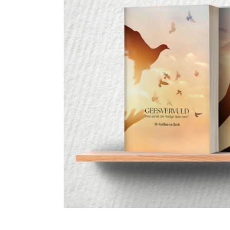
c
C
G