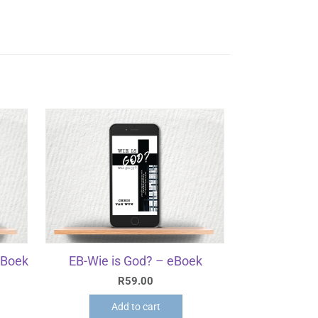
 Boek
EB-Wie is God? – eBoek
R
59.00
Add to cart