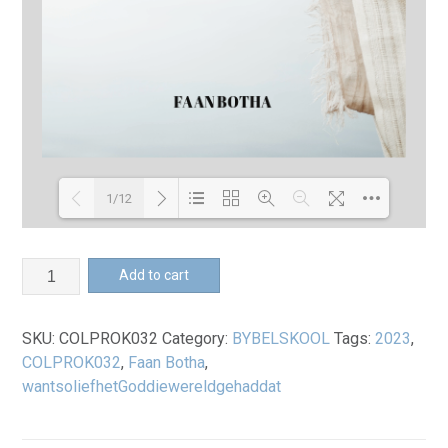
1/12
Loading PDF 100% ...
Want
Add to cart
so
lief
SKU:
COLPROK032
Category:
BYBELSKOOL
Tags:
2023
,
het
COLPROK032
,
Faan Botha
,
God
wantsoliefhetGoddiewereldgehaddat
die
wereld
gehad