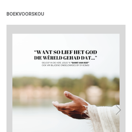
BOEKVOORSKOU
5_COL_PB[1-