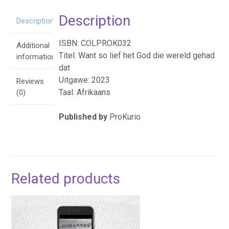
dat
Description
-
Description
Boek
quantity
ISBN: COLPROK032
Additional
Titel: Want so lief het God die wereld gehad
information
dat
Uitgawe: 2023
Reviews
Taal: Afrikaans
(0)
Published by
ProKurio
Related products