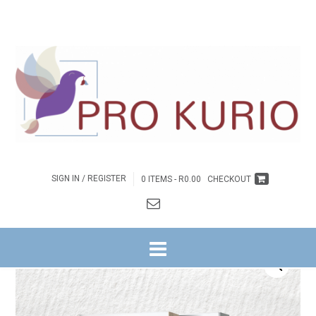
SIGN IN / REGISTER
0 ITEMS -
R
0.00
CHECKOUT
HOME
/
BYBELSKOOL
/ WANT SO LIEF HET GOD DIE WERELD GEHAD DAT –
BOEK